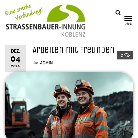
STRASSENB
Menü
NNUNG KO
Arbeiten mit Freunden
DEZ.
0
04
Von
ADMIN
2024