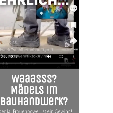
Waaasss?
Mädels im
Bauhandwerk?
er ja, Frauenpower ist ein Gewinn!