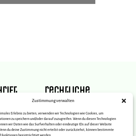
rift
rechtliche
s
raße 19
Zustimmung verwalten
blenz
Impressum
timales Erlebnis zu bieten, verwenden wir Technologien wie Cookies, um
tionen zu speichern und/oder darauf zuzugreifen. Wenn du diesen Technologien
Datenschutz
0261-40630-0
nnen wir Daten wie das Surfverhalten oder eindeutige IDs auf dieser Website
Wenn du deine Zustimmung nicht erteilst oder zurückziehst, können bestimmte
Funktionen beeinträchtigt werden.