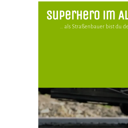
Superhero im A
… als Straßenbauer bist du d