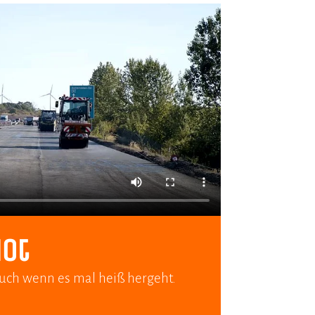
hot
auch wenn es mal heiß hergeht.