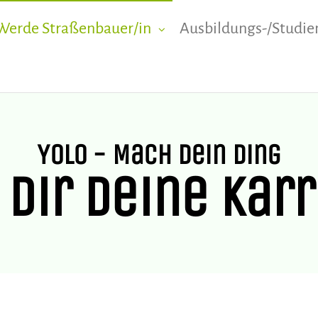
Werde Straßenbauer/in
Ausbildungs-/Studie
NBAUER-I
KOBLENZ
Yolo - Mach dein Ding
 dir deine Karr