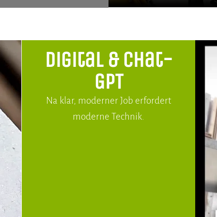
Digital & Chat-
GPT
Na klar, moderner Job erfordert
moderne Technik.