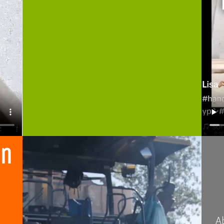
an
m
Ab